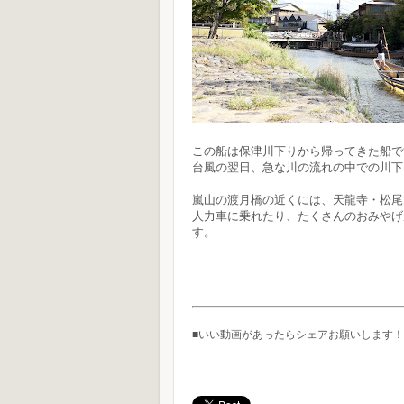
この船は保津川下りから帰ってきた船で
台風の翌日、急な川の流れの中での川下
嵐山の渡月橋の近くには、天龍寺・松尾
人力車に乗れたり、たくさんのおみやげ
す。
■いい動画があったらシェアお願いします！