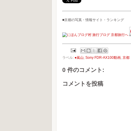
■京都の写真・情報サイト・ランキング
ラベル:
●嵐山
,
Sony FDR-AX100動画
,
京都
0 件のコメント:
コメントを投稿