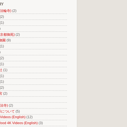
RY
(法輪寺)
(2)
(2)
(1)
)
(京都御苑)
(2)
物園
(9)
(1)
)
(2)
(1)
社
(1)
(1)
(1)
(2)
宮
(2)
法寺)
(2)
影について
(5)
Videos (English)
(12)
ood 4K Videos (English)
(3)