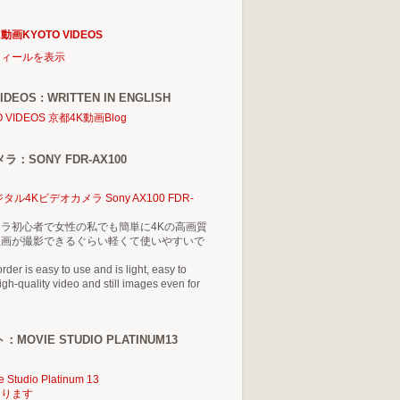
動画KYOTO VIDEOS
フィールを表示
IDEOS : WRITTEN IN ENGLISH
O VIDEOS 京都4K動画Blog
：SONY FDR-AX100
タル4Kビデオカメラ Sony AX100 FDR-
ラ初心者で女性の私でも簡単に4Kの高画質
止画が撮影できるぐらい軽くて使いやすいで
der is easy to use and is light, easy to
gh-quality video and still images even for
MOVIE STUDIO PLATINUM13
e Studio Platinum 13
あります