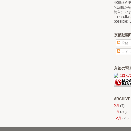
4K動画が
て編集か
簡単にで
This softw
possible) E
京都動画
投稿
コメ
京都の写
ARCHIVE
2月
(7)
1月
(30)
12月
(75)