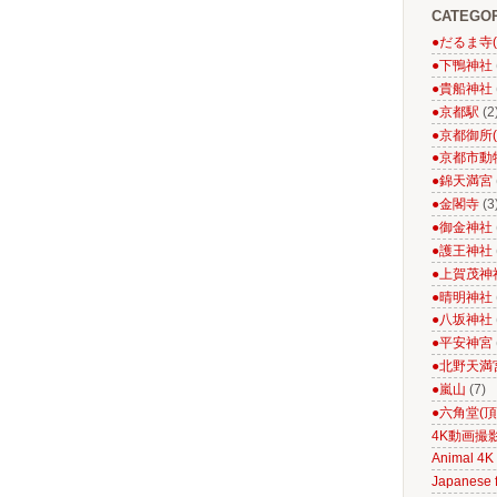
CATEGO
●だるま寺
●下鴨神社
●貴船神社
●京都駅
(2
●京都御所
●京都市動
●錦天満宮
●金閣寺
(3
●御金神社
●護王神社
●上賀茂神
●晴明神社
●八坂神社
●平安神宮
●北野天満
●嵐山
(7)
●六角堂(頂
4K動画撮
Animal 4K 
Japanese f