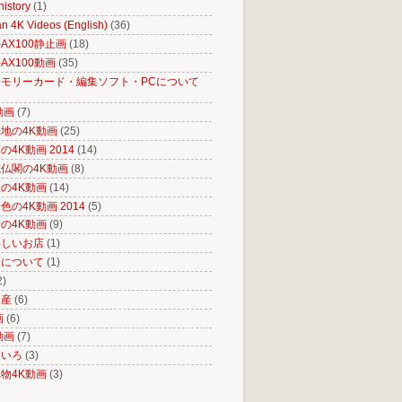
istory
(1)
n 4K Videos (English)
(36)
R-AX100静止画
(18)
R-AX100動画
(35)
モリーカード・編集ソフト・PCについて
動画
(7)
地の4K動画
(25)
4K動画 2014
(14)
仏閣の4K動画
(8)
の4K動画
(14)
の4K動画 2014
(5)
の4K動画
(9)
いしいお店
(1)
史について
(1)
2)
遺産
(6)
画
(6)
動画
(7)
ろいろ
(3)
物4K動画
(3)