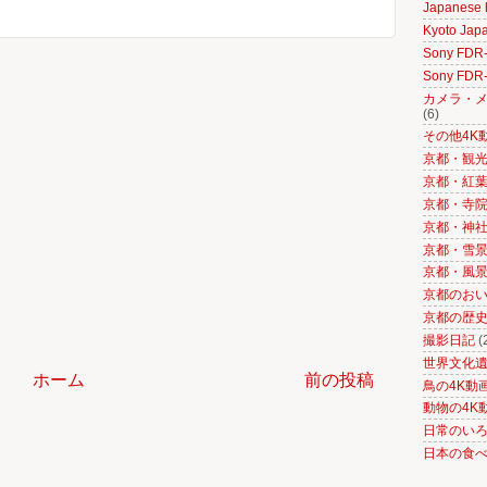
Japanese h
Kyoto Japa
Sony FD
Sony FD
カメラ・メ
(6)
その他4K
京都・観光
京都・紅葉の
京都・寺院
京都・神社
京都・雪景色
京都・風景
京都のお
京都の歴
撮影日記
(
世界文化
ホーム
前の投稿
鳥の4K動
動物の4K
日常のい
日本の食べ