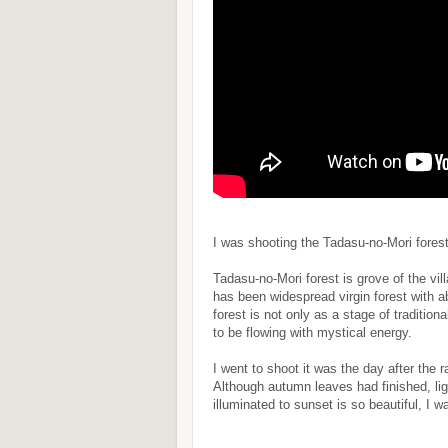
I was shooting the Tadasu-no-Mori fores
Tadasu-no-Mori forest is grove of the vi
has been widespread virgin forest with 
forest is not only as a stage of traditio
to be flowing with mystical energy.
I went to shoot it was the day after the
Although autumn leaves had finished, li
illuminated to sunset is so beautiful, I 