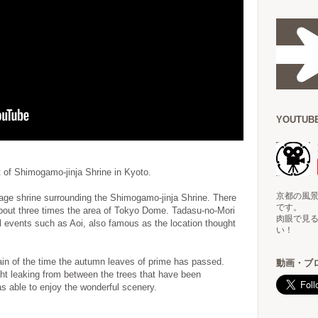
YOUTU
t of Shimogamo-jinja Shrine in Kyoto.
京都の風景
llage shrine surrounding the Shimogamo-jinja Shrine. There
です。
about three times the area of Tokyo Dome. Tadasu-no-Mori
肉眼で見
nal events such as Aoi, also famous as the location thought
い！
 rain of the time the autumn leaves of prime has passed.
動画・ブ
ght leaking from between the trees that have been
was able to enjoy the wonderful scenery.