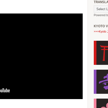
TRANSL
Powered 
KYOTO V
>>>Kyoto 