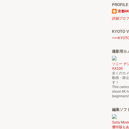
PROFILE
京都4K
詳細プロ
KYOTO V
>>>KYOT
撮影用カメラ
ソニー デジ
AX100
全くのカメ
動画・静
す！
This camcor
shoot 4K hi
beginners!
編集ソフト：
Sony Movi
優待版も