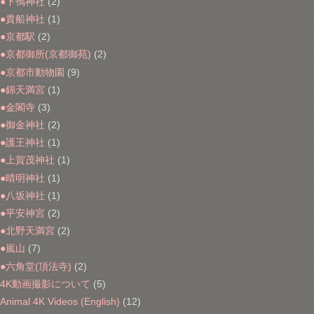
●下鴨神社
(2)
●貴船神社
(1)
●京都駅
(2)
●京都御所(京都御苑)
(2)
●京都市動物園
(9)
●錦天満宮
(1)
●金閣寺
(3)
●御金神社
(2)
●護王神社
(1)
●上賀茂神社
(1)
●晴明神社
(1)
●八坂神社
(1)
●平安神宮
(2)
●北野天満宮
(2)
●嵐山
(7)
●六角堂(頂法寺)
(2)
4K動画撮影について
(5)
Animal 4K Videos (English)
(12)