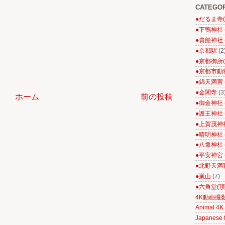
CATEGO
●だるま寺
●下鴨神社
●貴船神社
●京都駅
(2
●京都御所
●京都市動
●錦天満宮
●金閣寺
(3
ホーム
前の投稿
●御金神社
●護王神社
●上賀茂神
●晴明神社
●八坂神社
●平安神宮
●北野天満
●嵐山
(7)
●六角堂(頂
4K動画撮
Animal 4K 
Japanese f