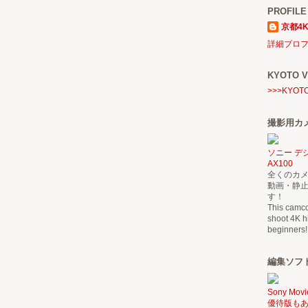
PROFILE
京都4K
詳細プロ
KYOTO V
>>>KYOT
撮影用カメラ
ソニー デジ
AX100
全くのカメ
動画・静
す！
This camcor
shoot 4K hi
beginners!
編集ソフト：
Sony Movi
優待版も