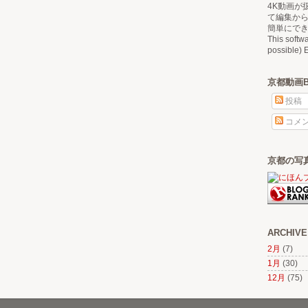
4K動画が
て編集か
簡単にで
This softw
possible) E
京都動画
投稿
コメ
京都の写
ARCHIVE
2月
(7)
1月
(30)
12月
(75)