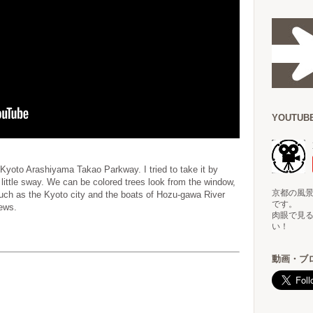
YOUTU
 Kyoto Arashiyama Takao Parkway. I tried to take it by
 little sway. We can be colored trees look from the window,
京都の風景
such as the Kyoto city and the boats of Hozu-gawa River
です。
iews.
肉眼で見
い！
動画・ブ