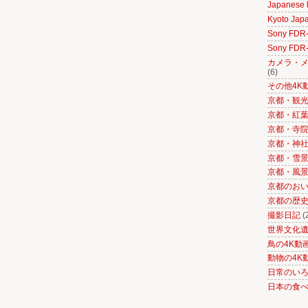
Japanese h
Kyoto Japa
Sony FD
Sony FD
カメラ・メ
(6)
その他4K
京都・観光
京都・紅葉の
京都・寺院
京都・神社
京都・雪景色
京都・風景
京都のお
京都の歴
撮影日記
(
世界文化
鳥の4K動
動物の4K
日常のい
日本の食べ