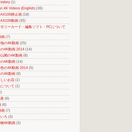
istory
(1)
n 4K Videos (English)
(36)
R-AX100静止画
(18)
R-AX100動画
(35)
モリーカード・編集ソフト・PCについて
動画
(7)
地の4K動画
(25)
4K動画 2014
(14)
仏閣の4K動画
(8)
の4K動画
(14)
の4K動画 2014
(5)
の4K動画
(9)
いしいお店
(1)
史について
(1)
2)
遺産
(6)
画
(6)
動画
(7)
ろいろ
(3)
物4K動画
(3)