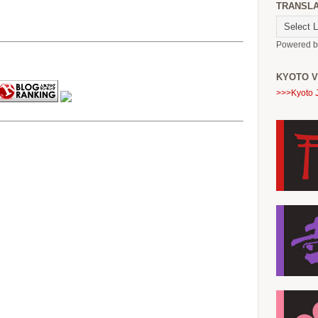
TRANSL
Powered 
KYOTO V
>>>Kyoto 